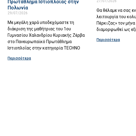
Πρωτάθλημα Ιστιοπλοΐας στην
27/07/2026
Πολωνία
Θα θέλαμε να σας 
29/07/2026
λειτουργία του κολ
Με μεγάλη χαρά υποδεχόμαστε τη
Πέρκιζας» τον μήνα
διάκριση της μαθήτριας του 1ου
διαμορφωθεί ως εξ
Γυμνασίου Χαλανδρίου Κυριακής Ζέρβα
Περισσότερα
στο Πανευρωπαϊκό Πρωτάθλημα
Ιστιοπλοΐας στην κατηγορία TECHNO
Περισσότερα