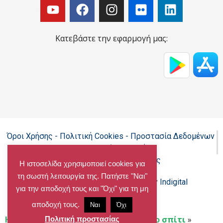
Κατεβάστε την εφαρμογή μας:
Όροι Χρήσης - Πολιτική Cookies - Προστασία Δεδομένων
Προσωπικού Χαρακτήρα
Δήλωση προσβασιμότητας
Η ιστοσελίδα χρησιμοποιεί cookies για
τη σωστή λειτουργία της. Πατήστε "Ναι"
Copyright@chalandri.gr
Powered by Indigital
για την αποδοχή τους και "Όχι" για τη μη
αποδοχή τους.
Ναι
Όχι
Home
»
Αθλητισμός
»
Γυμναστική στο σπίτι
»
Πολιτική προστασίας