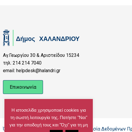
Αγ.Γεωργίου 30 & Αριστείδου 15234
τηλ: 214 214 7040
email: helpdesk@halandri.gr
Επικοινωνία
Η ιστοσελίδα χρησιμοποιεί cookies για
τη σωστή λειτουργία της. Πατήστε "Ναι"
για την αποδοχή τους και "Όχι" για τη μη
Όροι Χρήσης - Πολιτική Cookies - Προστασία Δεδομένων 