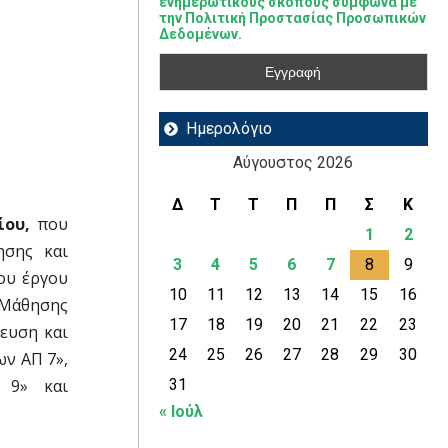
ενημερωτικούς σκοπούς σύμφωνα με
την Πολιτική Προστασίας Προσωπικών
Δεδομένων.
Ημερολόγιο
Αύγουστος 2026
Δ
Τ
Τ
Π
Π
Σ
Κ
ίου,
που
1
2
ησης και
3
4
5
6
7
8
9
ου έργου
10
11
12
13
14
15
16
υ Μάθησης
17
18
19
20
21
22
23
δευση και
24
25
26
27
28
29
30
ν ΑΠ 7»,
 9» και
31
« Ιούλ