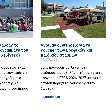
όλαυσαν το
Άνοιξαν οι αιτήσεις για τα
ρογράμματα του
voucher των βρεφικών και
υ (βίντεο)
παιδικών σταθμών
20/07/2026
η συμμετοχή και
Eνημερώνουμε ότι ξεκίνησε η
ρους των παιδιών
διαδικασία υποβολής αιτήσεων για το
 προγράμματα
πρόγραμμα ΕΣΠΑ 2026-2027 μέσω του
χόλησης και
οποίου παρέχεται voucher για την
νωσης του Δήμου
δωρεάν
Περισσότερα