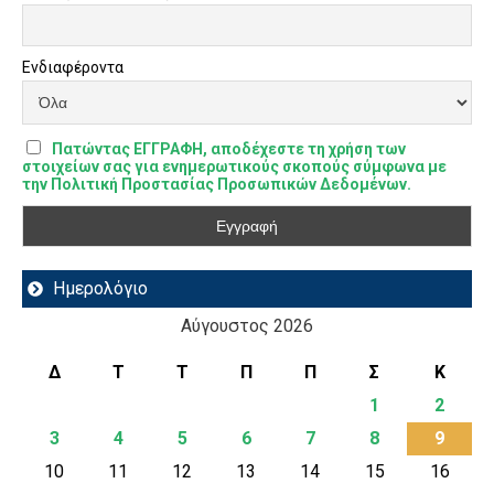
Ενδιαφέροντα
Πατώντας ΕΓΓΡΑΦΗ, αποδέχεστε τη χρήση των
στοιχείων σας για ενημερωτικούς σκοπούς σύμφωνα με
την Πολιτική Προστασίας Προσωπικών Δεδομένων.
Ημερολόγιο
Αύγουστος 2026
Δ
Τ
Τ
Π
Π
Σ
Κ
1
2
3
4
5
6
7
8
9
10
11
12
13
14
15
16