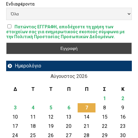
Ενδιαφέροντα
Πατώντας ΕΓΓΡΑΦΗ, αποδέχεστε τη χρήση των
στοιχείων σας για ενημερωτικούς σκοπούς σύμφωνα με
την Πολιτική Προστασίας Προσωπικών Δεδομένων.
Ημερολόγιο
Αύγουστος 2026
Δ
Τ
Τ
Π
Π
Σ
Κ
1
2
3
4
5
6
7
8
9
10
11
12
13
14
15
16
17
18
19
20
21
22
23
24
25
26
27
28
29
30