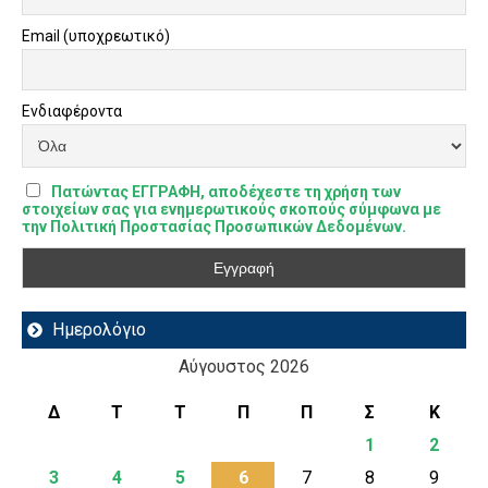
Email (υποχρεωτικό)
Ενδιαφέροντα
Πατώντας ΕΓΓΡΑΦΗ, αποδέχεστε τη χρήση των
στοιχείων σας για ενημερωτικούς σκοπούς σύμφωνα με
την Πολιτική Προστασίας Προσωπικών Δεδομένων.
Ημερολόγιο
Αύγουστος 2026
Δ
Τ
Τ
Π
Π
Σ
Κ
1
2
3
4
5
6
7
8
9