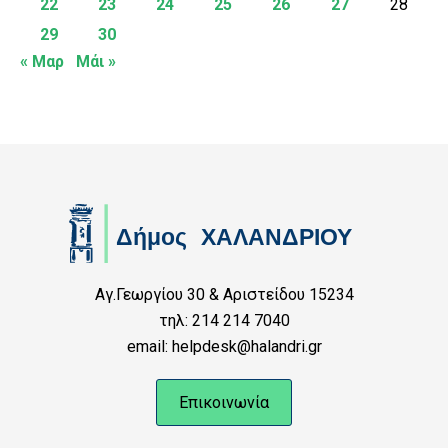
22
23
24
25
26
27
28
29
30
« Μαρ
Μάι »
Αγ.Γεωργίου 30 & Αριστείδου 15234
τηλ: 214 214 7040
email: helpdesk@halandri.gr
Επικοινωνία