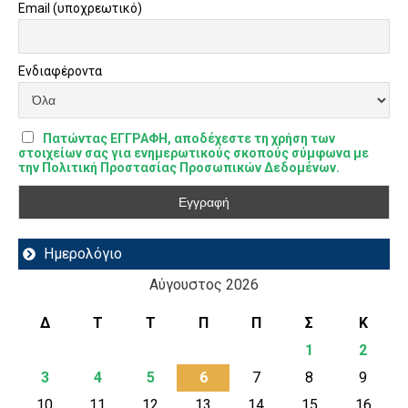
Email (υποχρεωτικό)
Ενδιαφέροντα
Πατώντας ΕΓΓΡΑΦΗ, αποδέχεστε τη χρήση των
στοιχείων σας για ενημερωτικούς σκοπούς σύμφωνα με
την Πολιτική Προστασίας Προσωπικών Δεδομένων.
Ημερολόγιο
Αύγουστος 2026
Δ
Τ
Τ
Π
Π
Σ
Κ
1
2
3
4
5
6
7
8
9
10
11
12
13
14
15
16