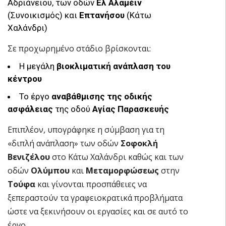
Αδριάνειου, των οδών
Ελ Αλαμέιν
(Συνοικισμός) και
Επτανήσου
(Κάτω
Χαλάνδρι)
Σε προχωρημένο στάδιο βρίσκονται:
Η μεγάλη
βιοκλιματική ανάπλαση του
κέντρου
Το έργο
αναβάθμισης της οδικής
ασφάλειας
της οδού
Αγίας Παρασκευής
Επιπλέον, υπογράφηκε η σύμβαση για τη
«διπλή ανάπλαση» των οδών
Σοφοκλή
Βενιζέλου
στο Κάτω Χαλάνδρι καθώς και των
οδών
Ολύμπου
και
Μεταμορφώσεως
στην
Τούφα
και γίνονται προσπάθειες να
ξεπεραστούν τα γραφειοκρατικά προβλήματα
ώστε να ξεκινήσουν οι εργασίες και σε αυτό το
έργο.