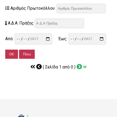
Αριθμός Πρωτοκόλλου:
Α.Δ.Α. Πράξης
Από:
Έως:
( Σελίδα 1 από 0 )