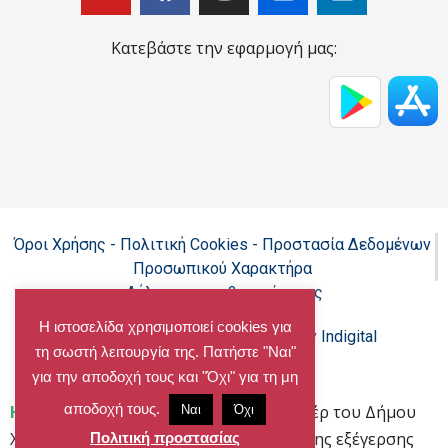
Κατεβάστε την εφαρμογή μας:
Όροι Χρήσης - Πολιτική Cookies - Προστασία Δεδομένων
Προσωπικού Χαρακτήρα
Δήλωση προσβασιμότητας
Η ιστοσελίδα χρησιμοποιεί cookies για
Copyright@chalandri.gr
Powered by Indigital
τη σωστή λειτουργία της. Πατήστε "Ναι"
για την αποδοχή τους και "Όχι" για τη μη
αποδοχή τους.
Home
»
«Εμείς, όχι εγώ»- Το ντοκιμαντέρ του Δήμου
Ναι
Όχι
Χαλανδρίου κρατά ζωντανό το πνεύμα της εξέγερσης
Πολιτική προστασίας