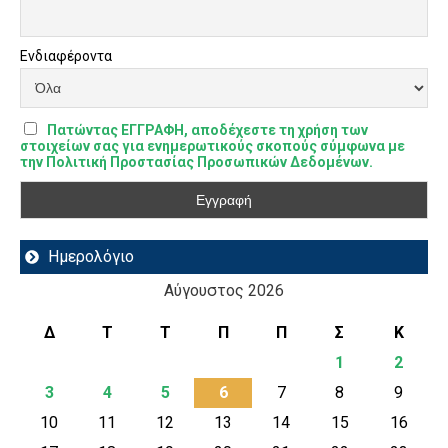
Ενδιαφέροντα
Πατώντας ΕΓΓΡΑΦΗ, αποδέχεστε τη χρήση των
στοιχείων σας για ενημερωτικούς σκοπούς σύμφωνα με
την Πολιτική Προστασίας Προσωπικών Δεδομένων.
Ημερολόγιο
Αύγουστος 2026
Δ
Τ
Τ
Π
Π
Σ
Κ
1
2
3
4
5
6
7
8
9
10
11
12
13
14
15
16