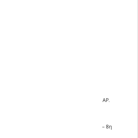
ΑΡ.
– 8η