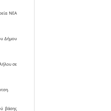
εία ΝΕΑ
του Δήμου
λλήλου σε
ώτση.
ού βάσης