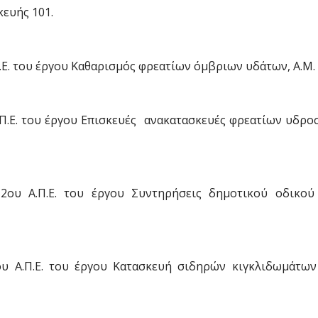
ευής 101.
Ε. του έργου Καθαρισμός φρεατίων όμβριων υδάτων, Α.Μ. 
Π.Ε. του έργου Επισκευές  ανακατασκευές φρεατίων υδρ
2ου Α.Π.Ε. του έργου Συντηρήσεις δημοτικού οδικού
υ Α.Π.Ε. του έργου Κατασκευή σιδηρών κιγκλιδωμάτων