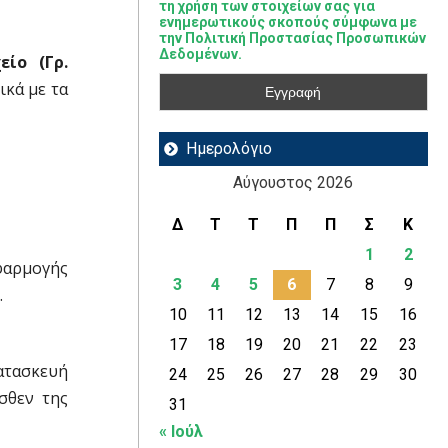
τη χρήση των στοιχείων σας για
ενημερωτικούς σκοπούς σύμφωνα με
την Πολιτική Προστασίας Προσωπικών
Δεδομένων.
είο (Γρ.
ικά με τα
Ημερολόγιο
Αύγουστος 2026
Δ
Τ
Τ
Π
Π
Σ
Κ
1
2
φαρμογής
3
4
5
6
7
8
9
.
10
11
12
13
14
15
16
17
18
19
20
21
22
23
ατασκευή
24
25
26
27
28
29
30
σθεν της
31
« Ιούλ