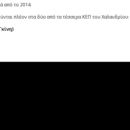
 από το 2014.
ύνται πλέον στα δύο από τα τέσσερα ΚΕΠ του Χαλανδρίου:
Γκίνη)