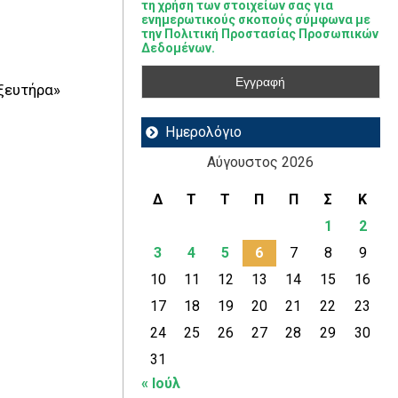
τη χρήση των στοιχείων σας για
ενημερωτικούς σκοπούς σύμφωνα με
την Πολιτική Προστασίας Προσωπικών
Δεδομένων.
ξευτήρα»
Ημερολόγιο
Αύγουστος 2026
Δ
Τ
Τ
Π
Π
Σ
Κ
1
2
3
4
5
6
7
8
9
10
11
12
13
14
15
16
17
18
19
20
21
22
23
24
25
26
27
28
29
30
31
« Ιούλ