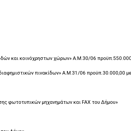
οδών και κοινόχρηστων χώρων» Α.Μ.30/06 προϋπ.550.000,
διαφημιστικών πινακίδων» Α.Μ.31/06 προϋπ.30.000,00 με
ησης φωτοτυπικών μηχανημάτων και FAX του Δήμου»