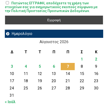
Πατώντας ΕΓΓΡΑΦΗ, αποδέχεστε τη χρήση των
στοιχείων σας για ενημερωτικούς σκοπούς σύμφωνα με
την Πολιτική Προστασίας Προσωπικών Δεδομένων.
Ημερολόγιο
Αύγουστος 2026
Δ
Τ
Τ
Π
Π
Σ
Κ
1
2
3
4
5
6
7
8
9
10
11
12
13
14
15
16
17
18
19
20
21
22
23
24
25
26
27
28
29
30
31
« Ιούλ