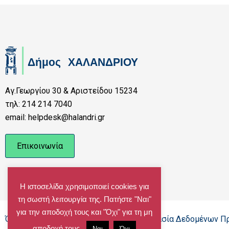
Αγ.Γεωργίου 30 & Αριστείδου 15234
τηλ: 214 214 7040
email: helpdesk@halandri.gr
Επικοινωνία
Η ιστοσελίδα χρησιμοποιεί cookies για
τη σωστή λειτουργία της. Πατήστε "Ναι"
για την αποδοχή τους και "Όχι" για τη μη
Όροι Χρήσης - Πολιτική Cookies - Προστασία Δεδομένων 
αποδοχή τους.
Ναι
Όχι