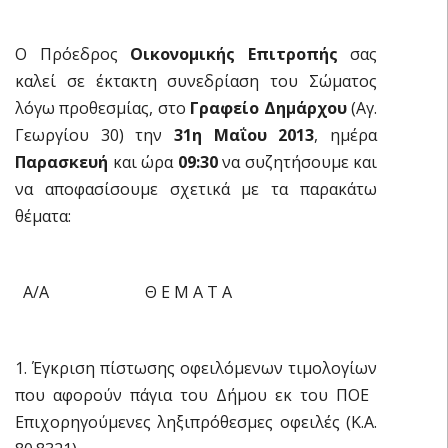
Ο Πρόεδρος
Οικονομικής Επιτροπής
σας
καλεί σε έκτακτη συνεδρίαση του Σώματος
λόγω προθεσμίας, στο
Γραφείο Δημάρχου
(Αγ.
Γεωργίου 30) την
31η Μαΐου 2013
, ημέρα
Παρασκευή
και ώρα
09:30
να συζητήσουμε και
να αποφασίσουμε σχετικά με τα παρακάτω
θέματα:
Α/Α Θ Ε Μ Α Τ Α
1. Έγκριση πίστωσης οφειλόμενων τιμολογίων
που αφορούν πάγια του Δήμου εκ του ΠΟΕ 
Επιχορηγούμενες ληξιπρόθεσμες οφειλές (Κ.Α.