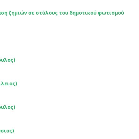
άση ζημιών σε στύλους του δημοτικού φωτισμού
ουλος)
ίλειος)
ουλος)
ύσιος)