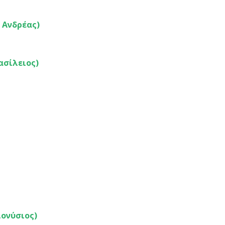
 Ανδρέας)
ασίλειος)
ιονύσιος)