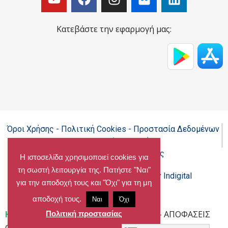
Κατεβάστε την εφαρμογή μας:
Όροι Χρήσης - Πολιτική Cookies - Προστασία Δεδομένων
Προσωπικού Χαρακτήρα
Δήλωση προσβασιμότητας
Η ιστοσελίδα χρησιμοποιεί cookies για
τη σωστή λειτουργία της. Πατήστε "Ναι"
Copyright@chalandri.gr
Powered by Indigital
για την αποδοχή τους και "Όχι" για τη μη
αποδοχή τους.
Ναι
Όχι
Home
»
46η Έκτακτη Συνεδρίαση 2015 – ΑΠΟΦΑΣΕΙΣ
Πολιτική προστασίας
Οικονομικής Επιτροπής