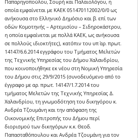
Παπαρηγοπούλου, Σουρή και Παλαιολόγου, η
οποία εμφαίνεται με ΚΑΕΚ 051470112002/0/0 ως
ανήκουσα στο Ελληνικό Δημόσιο και β. επί των
οδών Κομοτηνής – Αρτεμισίου – Σιδηροκάστρου,
η οποία εμφαίνεται με πολλά ΚΑΕΚ, ως ανήκουσα
σε πολλούς ιδιοκτήτες), κατόπιν του υπ΄ αρ. πρωτ.
14147/6.6.2014 εγγράφου του Τμήματος Μελετών
της Τεχνικής Υπηρεσίας του Δήμου Χαλανδρίου,
που κοινοποιήθηκε εκ νέου στη Νομική Υπηρεσία
του Δήμου στις 29/9/2015 (συνοδευόμενο από το
έγγραφο με αρ. πρωτ. 14147/1.7.2014 του
τμήματος Μελετών της Τεχνικής Υπηρεσίας Δ.
Χαλανδρίου, τη γνωμοδότηση του δικηγόρου κ.
Ανδρέα Τζουμάνη και την απόφαση της
Οικονομικής Επιτροπής του Δήμου περί
διορισμού των δικηγόρων κ.κ. Θεοδ.
Παπασταθόπουλου και Ανδρέα Τζουμάνη για τον