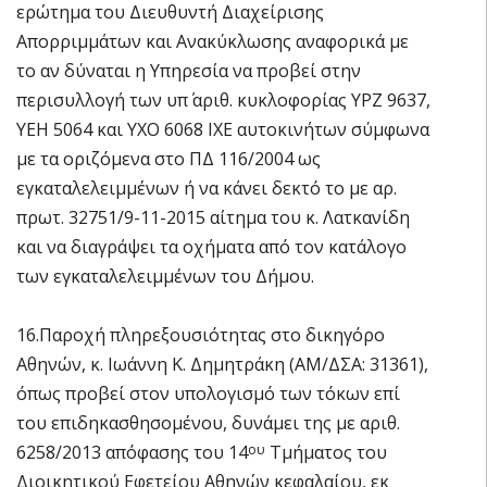
ερώτημα του Διευθυντή Διαχείρισης
Απορριμμάτων και Ανακύκλωσης αναφορικά με
το αν δύναται η Υπηρεσία να προβεί στην
περισυλλογή των υπ΄ αριθ. κυκλοφορίας ΥΡΖ 9637,
ΥΕΗ 5064 και ΥΧΟ 6068 ΙΧΕ αυτοκινήτων σύμφωνα
με τα οριζόμενα στο ΠΔ 116/2004 ως
εγκαταλελειμμένων ή να κάνει δεκτό το με αρ.
πρωτ. 32751/9-11-2015 αίτημα του κ. Λατκανίδη
και να διαγράψει τα οχήματα από τον κατάλογο
των εγκαταλελειμμένων του Δήμου.
16.Παροχή πληρεξουσιότητας στο δικηγόρο
Αθηνών, κ. Ιωάννη Κ. Δημητράκη (ΑΜ/ΔΣΑ: 31361),
όπως προβεί στον υπολογισμό των τόκων επί
του επιδηκασθησομένου, δυνάμει της με αριθ.
6258/2013 απόφασης του 14
Τμήματος του
ου
Διοικητικού Εφετείου Αθηνών κεφαλαίου, εκ