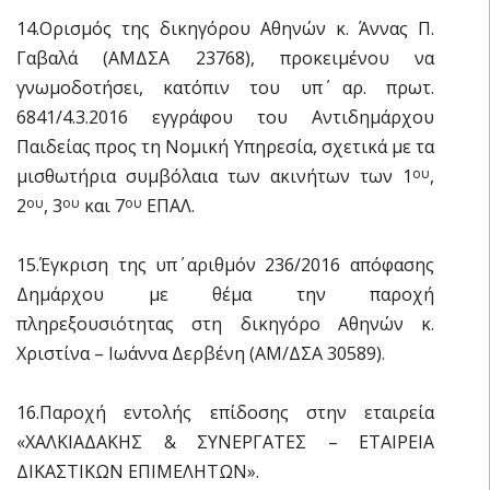
14.Ορισμός της δικηγόρου Αθηνών κ. Άννας Π.
Γαβαλά (ΑΜΔΣΑ 23768), προκειμένου να
γνωμοδοτήσει, κατόπιν του υπ΄ αρ. πρωτ.
6841/4.3.2016 εγγράφου του Αντιδημάρχου
Παιδείας προς τη Νομική Υπηρεσία, σχετικά με τα
μισθωτήρια συμβόλαια των ακινήτων των 1
,
ου
2
, 3
και 7
ΕΠΑΛ.
ου
ου
ου
15.Έγκριση της υπ΄ αριθμόν 236/2016 απόφασης
Δημάρχου με θέμα την παροχή
πληρεξουσιότητας στη δικηγόρο Αθηνών κ.
Χριστίνα – Ιωάννα Δερβένη (ΑΜ/ΔΣΑ 30589).
16.Παροχή εντολής επίδοσης στην εταιρεία
«ΧΑΛΚΙΑΔΑΚΗΣ & ΣΥΝΕΡΓΑΤΕΣ – ΕΤΑΙΡΕΙΑ
ΔΙΚΑΣΤΙΚΩΝ ΕΠΙΜΕΛΗΤΩΝ».