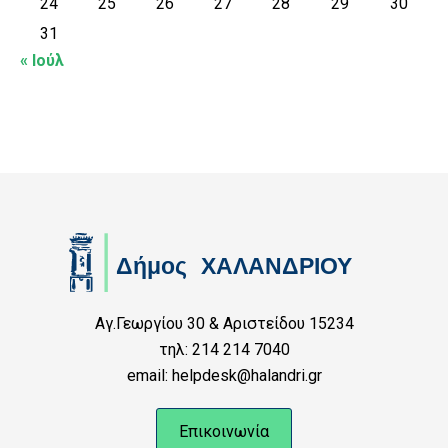
24
25
26
27
28
29
30
31
« Ιούλ
Αγ.Γεωργίου 30 & Αριστείδου 15234
τηλ: 214 214 7040
email: helpdesk@halandri.gr
Επικοινωνία