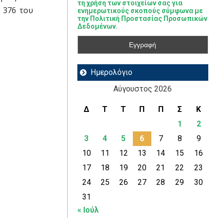
τη χρήση των στοιχείων σας για
 376 του
ενημερωτικούς σκοπούς σύμφωνα με
την Πολιτική Προστασίας Προσωπικών
Δεδομένων.
Ημερολόγιο
Αύγουστος 2026
Δ
Τ
Τ
Π
Π
Σ
Κ
1
2
3
4
5
6
7
8
9
10
11
12
13
14
15
16
17
18
19
20
21
22
23
24
25
26
27
28
29
30
31
« Ιούλ