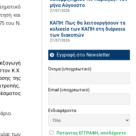
μήνα Αύγουστο
Δημοτικό
27/07/2026
τηση και
75 του Ν.
ΚΑΠΗ: Πως θα λειτουργήσουν τα
κυλικεία των ΚΑΠΗ στη διάρκεια
των διακοπών
27/07/2026
Εγγραφή στο Newsletter
ιεξαγωγή
Όνομα (υποχρεωτικό)
τον K.X.
ασης της
ιτροπής,
Email (υποχρεωτικό)
λέσματος
Ενδιαφέροντα
άριο.
Πατώντας ΕΓΓΡΑΦΗ, αποδέχεστε
σμίας των