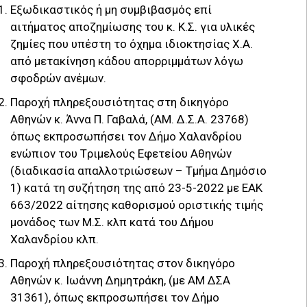
Εξωδικαστικός ή μη συμβιβασμός επί
αιτήματος αποζημίωσης του κ. Κ.Σ. για υλικές
ζημίες που υπέστη το όχημα ιδιοκτησίας Χ.Α.
από μετακίνηση κάδου απορριμμάτων λόγω
σφοδρών ανέμων.
Παρoχή πληρεξουσιότητας στη δικηγόρο
Αθηνών κ. Άννα Π. Γαβαλά, (ΑΜ. Δ.Σ.Α. 23768)
όπως εκπροσωπήσει τον Δήμο Χαλανδρίου
ενώπιον του Tριμελούς Εφετείου Αθηνών
(διαδικασία απαλλοτριώσεων – Τμήμα Δημόσιο
1) κατά τη συζήτηση της από 23-5-2022 με ΕΑΚ
663/2022 αίτησης καθορισμού οριστικής τιμής
μονάδος των Μ.Σ. κλπ κατά του Δήμου
Χαλανδρίου κλπ.
Παροχή πληρεξουσιότητας στον δικηγόρο
Αθηνών κ. Ιωάννη Δημητράκη, (με ΑΜ ΔΣΑ
31361), όπως εκπροσωπήσει τον Δήμο