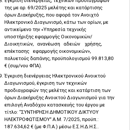
Έγκριση διενέργειας, τεχνικών προδιαγραφών
της με αρ. 69/2025 μελέτης και κατάρτισης
όρων Διακήρυξης, που αφορά τον Ανοιχτό
Ηλεκτρονικό Διαγωνισμό, κάτω των ορίων, με
αντικείμενο την «Υπηρεσία τεχνικής
υποστήριξης εφαρμογής Οικονομικών/
Διοικητικών, ανανέωση αδειών χρήσης,
επέκτασης εφαρμογής οικονομικών»,
πολυετούς δαπάνης, προϋπολογισμού 99.813,80
€ (συμ/νου ΦΠΑ).
Έγκριση διενέργειας Ηλεκτρονικού Ανοικτού
Διαγωνισμού, έγκριση των τεχνικών
προδιαγραφών της μελέτης και κατάρτιση των
όρων Διακήρυξης Ανοικτού Διαγωνισμού για την
επιλογή Αναδόχου κατασκευής του έργου με
τίτλο: ‘‘ΣΥΝΤΗΡΗΣΗ ΔΗΜΟΤΙΚΟΥ ΔΙΚΤΥΟΥ
ΗΛΕΚΤΡΟΦΩΤΙΣΜΟΥ’’ Α.Μ. 7/2025, προϋπ.:
187.634,62 € (με Φ.Π.Α.) μέσω Ε.Σ.Η.Δ.Η.Σ..