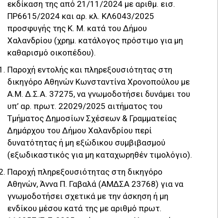
εκδίκαση της από 21/11/2024 με αριθμ. εισ.
ΠΡ6615/2024 και αρ. κλ. ΚΛ6043/2025
προσφυγής της Κ. Μ. κατά του Δήμου
Χαλανδρίου (χρημ. κατάλογος πρόστιμο για μη
καθαρισμό οικοπέδου).
Παροχή εντολής και πληρεξουσιότητας στη
δικηγόρο Αθηνών Κωνσταντίνα Χρονοπούλου με
Α.Μ. Δ.Σ.Α. 37275, να γνωμοδοτήσει δυνάμει του
υπ’ αρ. πρωτ. 22029/2025 αιτήματος του
Τμήματος Δημοσίων Σχέσεων & Γραμματείας
Δημάρχου του Δήμου Χαλανδρίου περί
δυνατότητας ή μη εξώδικου συμβιβασμού
(εξωδικαστικός για μη καταχωρηθέν τιμολόγιo).
Παροχή πληρεξουσιότητας στη δικηγόρο
Αθηνών, Άννα Π. Γαβαλά (ΑΜΔΣΑ 23768) για να
γνωμοδοτήσει σχετικά με την άσκηση ή μη
ενδίκου μέσου κατά της με αριθμό πρωτ.