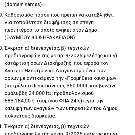
(domain names).
Καθορισμός ποσού που πρέπει να καταβληθεί,
για τοποθέτηση διαφήμισης σε στέγη
περιπτέρου το οποίο ανήκει στον Δήμο
(ΟΛΥΜΠΟΥ 83 & ΗΡΑΚΛΕΙΔΩΝ).
Έγκριση α) διενέργειας, β) τεχνικών
προδιαγραφών της με αρ. 8/2026 μελέτης και γ)
κατάρτιση όρων Διακήρυξης, που αφορά τον
Ανοιχτό Ηλεκτρονικό Διαγωνισμό άνω των
ορίων με αντικείμενο την «Προμήθεια καυσίμων
(πετρέλαιο diesel κίνησης 360.000lt και βενζίνη
αμόλυβδη 24.000 lt», προϋπολογισμού
683.184,00 € (συμ/νου ΦΠΑ 24%)», για την
κάλυψη των αναγκών των υπηρεσιών του Δήμου,
πολυετούς διάρκειας.
Έγκριση α) διενέργειας, β) τεχνικών
προδιαγραφών της με αρ. 9/2026 μελέτης και γ)