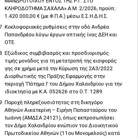
ΜΑΝΔΡΟΤΟΙΧΟΥ ΕΝΤΟΣ ΤΗΣ Ρ.Γ. ΣΤΟ
ΚΛΗΡΟΔΟΤΗΜΑ ΣΑΧΑΛΑ» Α.Μ. 2/2026, προϋπ.:
1.420.000,00 € (με Φ.Π.Α.) μέσω Ε.Σ.Η.Δ.Η.Σ.
Κυκλοφοριακές ρυθμίσεις στην οδό Ανδρέα
Παπανδρέου λόγω έργων οπτικής ίνας ΔΕΗ και
ΟΤΕ.
Εξώδικος συμβιβασμός και προσδιορισμός
τιμής μονάδος για τη μετατροπή της εισφοράς
γης σε χρήμα μετά την Κύρωση της 2Α3/2022
Διορθωτικής της Πράξης Εφαρμογής στην
περιοχή ‘Πάτημα Ι’ του Δήμου Χαλανδρίου για την
ιδιοκτησία με Κ.Α. 052626 στο Ο.Τ. 1289.
Παροχή πληρεξουσιότητας στη δικηγόρο
Αθηνών Αικατερίνη – Ειρήνη Παπασταύρου του
Ιωάννη (ΑΜΔΣΑ 24121), όπως εκπροσωπήσει
τον Δήμο Χαλανδρίου ενώπιον του Διοικητικού
Πρωτοδικείου Αθηνών (11ου Μονομελούς) κατά