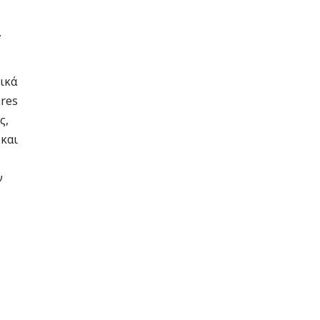
.
ικά
res
ς,
και
ν