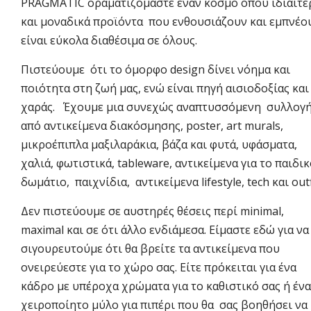
PRAGMATIC οραματιζόμαστε έναν κόσμο όπου ιδιαίτε
και μοναδικά προϊόντα που ενθουσιάζουν και εμπνέο
είναι εύκολα διαθέσιμα σε όλους.
Πιστεύουμε ότι το όμορφο design δίνει νόημα και
ποιότητα στη ζωή μας, ενώ είναι πηγή αισιοδοξίας και
χαράς. Έχουμε μια συνεχώς αναπτυσσόμενη συλλογ
από αντικείμενα διακόσμησης, poster, art murals,
μικροέπιπλα μαξιλαράκια, βάζα και φυτά, υφάσματα,
χαλιά, φωτιστικά, tableware, αντικείμενα για το παιδι
δωμάτιο, παιχνίδια, αντικείμενα lifestyle, tech και outf
Δεν πιστεύουμε σε αυστηρές θέσεις περί minimal,
maximal και σε ότι άλλο ενδιάμεσα. Είμαστε εδώ για να
σιγουρευτούμε ότι θα βρείτε τα αντικείμενα που
ονειρεύεστε για το χώρο σας. Είτε πρόκειται για ένα
κάδρο με υπέροχα χρώματα για το καθιστικό σας ή ένα
χειροποίητο μύλο για πιπέρι που θα σας βοηθήσει να