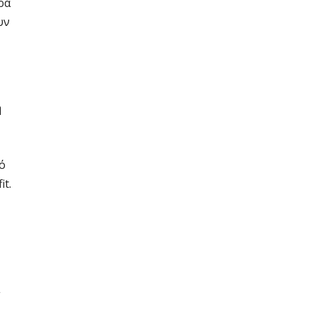
ρα
υν
ή
κό
it.