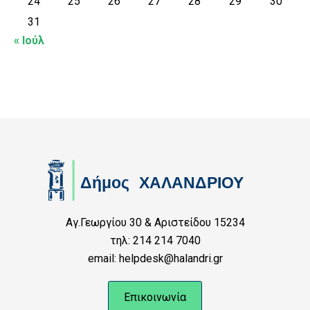
24
25
26
27
28
29
30
31
« Ιούλ
Αγ.Γεωργίου 30 & Αριστείδου 15234
τηλ: 214 214 7040
email: helpdesk@halandri.gr
Επικοινωνία