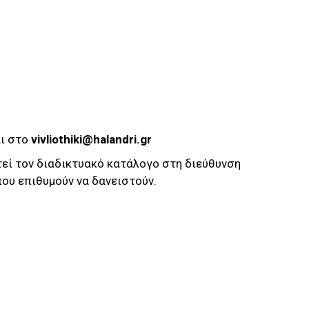
ι στο
vivliothiki
@
halandri
.
gr
εί τον διαδικτυακό κατάλογο στη διεύθυνση
 που επιθυμούν να δανειστούν.