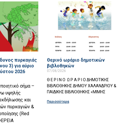
δυνος πυρκαγιάς
Θερινό ωράριο δημοτικών
νου 3) για αύριο
βιβλοθηκών
ούστου 2026
07/08/2026
Θ Ε Ρ Ι Ν Ο Ω Ρ Α Ρ Ι Ο ΔΗΜΟΤΙΚΗΣ
οποιητικό σήμα –
ΒΙΒΛΙΟΘΗΚΗΣ ΔΗΜΟΥ ΧΑΛΑΝΔΡΙΟΥ &
ΠΑΙΔΙΚΗΣ ΒΙΒΛΙΟΘΗΚΗΣ «ΜΙΜΗΣ
γω υψηλής
 εκδήλωσης και
Περισσότερα
ών πυρκαγιών &
οποίησης (Red
ΦΕΡΕΙΑ