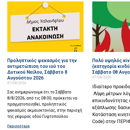
Προληπτικός ψεκασμός για την
Πολύ υψηλός κίν
αντιμετώπιση του ιού του
(κατηγορία κινδύ
Δυτικού Νείλου, Σάββατο 8
Σάββατο 08 Αυγ
Αυγούστου 2026
07/08/2026
07/08/2026
Ιδιαίτερο προειδ
Σας ενημερώνουμε ότι το Σάββατο
Λήψη μέτρων λό
8/8/2026, από τις 08:00, πρόκειται να
επικινδυνότητας
πραγματοποιηθεί, προληπτικός
εξάπλωσης δασικ
ψεκασμός ακμαιοκτονίας, στην περιοχή
Κατάσταση κινητ
της γέφυρας οδού Γυφτοπούλου
Code) στην ΠΕΡΙ
Περισσότερα