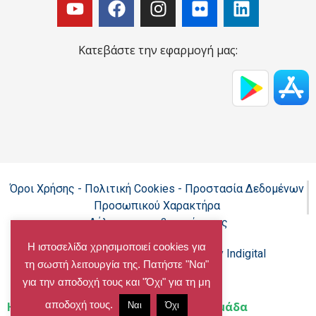
Κατεβάστε την εφαρμογή μας:
Όροι Χρήσης - Πολιτική Cookies - Προστασία Δεδομένων
Προσωπικού Χαρακτήρα
Δήλωση προσβασιμότητας
Η ιστοσελίδα χρησιμοποιεί cookies για
Copyright@chalandri.gr
Powered by Indigital
τη σωστή λειτουργία της. Πατήστε "Ναι"
για την αποδοχή τους και "Όχι" για τη μη
αποδοχή τους.
Home
»
Φεστιβάλ Ρεματιάς 2η Εβδομάδα
Ναι
Όχι