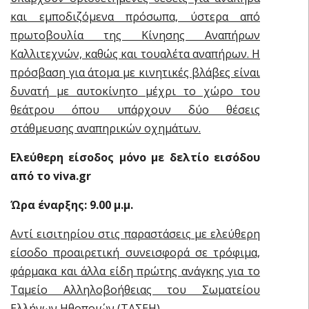
και εμποδιζόμενα πρόσωπα, ύστερα από
πρωτοβουλία της Κίνησης Αναπήρων
Καλλιτεχνών, καθώς και τουαλέτα αναπήρων. Η
πρόσβαση για άτομα με κινητικές βλάβες είναι
δυνατή με αυτοκίνητο μέχρι το χώρο του
θεάτρου όπου υπάρχουν δύο θέσεις
στάθμευσης αναπηρικών οχημάτων.
Ελεύθερη είσοδος μόνο με δελτίο εισόδου
από το
viva.
gr
Ώρα έναρξης: 9.00 μ.μ.
Αντί εισιτηρίου στις παραστάσεις με ελεύθερη
είσοδο προαιρετική συνεισφορά σε τρόφιμα,
φάρμακα και άλλα είδη πρώτης ανάγκης για το
Ταμείο Αλληλοβοήθειας του Σωματείου
Ελλήνων Ηθοποιών (ΤΑΣΕΗ).