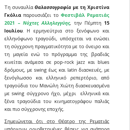
Τη συναυλία
Θαλασσογραφία
με τη Χριστίνα
Γκόλια
παρουσιάζει το
Φεστιβάλ Ρεματιάς
2021 –
Νύχτες Αλληλεγγύης
, την Πέμπτη
15
Ιουλίου
. Η ερμηνεύτρια στο ξενόφωνο και
ελληνόφωνο τραγούδι, υπόσχεται να ενώσει
τη σύγχρονη πραγματικότητα με το όνειρο και
τη μαγεία ενώ το πρόγραμμα της βραδιάς
κινείται ανάμεσα σε pop-rock jazz και blues
δρόμους, με swing έως και latin διασκευές, με
ξενόγλωσσο και ελληνικό ρεπερτόριο, από
τραγούδια του Μανώλη Χιώτη διασκευασμένα
με swing σύγχρονο ήχο, μέχρι ελληνικά και
ξένα τραγούδια του κινηματογράφου παλιάς
και πιο σύγχρονης εποχής.
Σημειώνεται ότι στο Θέατρο της Ρεματιάς
υπάρχουν οριοθετημένες θέσεις για ανάπηρα