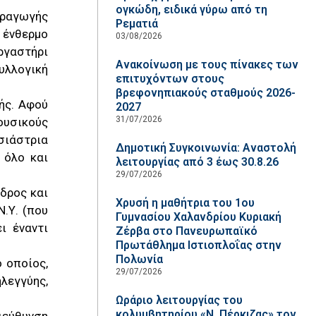
ογκώδη, ειδικά γύρω από τη
αραγωγής
Ρεματιά
 ένθερμο
03/08/2026
ργαστήρι
Ανακοίνωση με τους πίνακες των
υλλογική
επιτυχόντων στους
βρεφονηπιακούς σταθμούς 2026-
ής. Αφού
2027
31/07/2026
ουσικούς
σιάστρια
Δημοτική Συγκοινωνία: Αναστολή
 όλο και
λειτουργίας από 3 έως 30.8.26
29/07/2026
δρος και
Χρυσή η μαθήτρια του 1ου
.Υ. (που
Γυμνασίου Χαλανδρίου Κυριακή
ι έναντι
Ζέρβα στο Πανευρωπαϊκό
Πρωτάθλημα Ιστιοπλοΐας στην
Πολωνία
ο οποίος,
29/07/2026
λεγγύης,
Ωράριο λειτουργίας του
κολυμβητηρίου «Ν. Πέρκιζας» τον