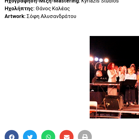
Ηχογράφηση
-Μίξη
-Mastering:
Kyriazis Studios
Ηχολήπτης:
Θάνος Καλέας
Artwork:
Σόφη Αλυσανδράτου