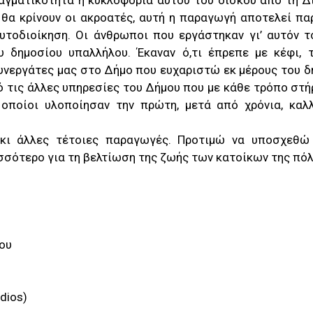
ραγματικότητα η κυκλοφορία αυτού του δίσκου από τη Δ
υ θα κρίνουν οι ακροατές, αυτή η παραγωγή αποτελεί πα
υτοδιοίκηση. Οι άνθρωποι που εργάστηκαν γι’ αυτόν τ
υ δημοσίου υπαλλήλου. Έκαναν ό,τι έπρεπε με κέφι, 
συνεργάτες μας στο Δήμο που ευχαριστώ εκ μέρους του 
ό τις άλλες υπηρεσίες του Δήμου που με κάθε τρόπο στή
ι οποίοι υλοποίησαν την πρώτη, μετά από χρόνια, καλλ
κι άλλες τέτοιες παραγωγές. Προτιμώ να υποσχεθ
ότερο για τη βελτίωση της ζωής των κατοίκων της πόλ
ου
dios)