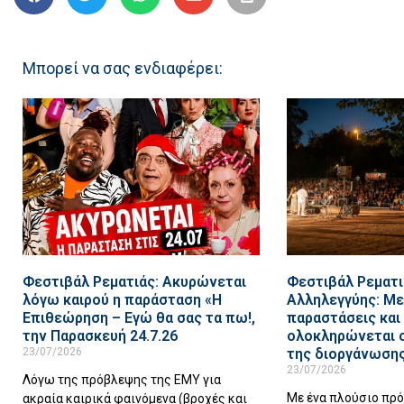
Μπορεί να σας ενδιαφέρει:
Φεστιβάλ Ρεματιάς: Ακυρώνεται
Φεστιβάλ Ρεματι
λόγω καιρού η παράσταση «Η
Αλληλεγγύης: Με
Επιθεώρηση – Εγώ θα σας τα πω!,
παραστάσεις και
την Παρασκευή 24.7.26
ολοκληρώνεται 
23/07/2026
της διοργάνωση
23/07/2026
Λόγω της πρόβλεψης της ΕΜΥ για
Με ένα πλούσιο πρ
ακραία καιρικά φαινόμενα (βροχές και