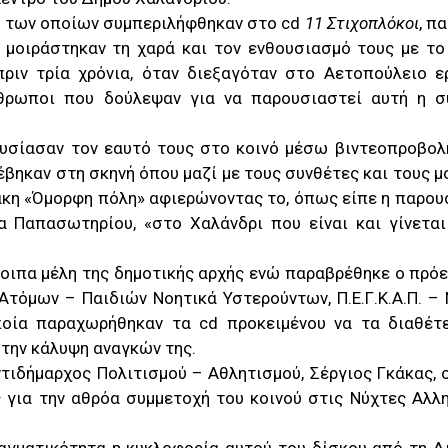
δια των οποίων συμπεριλήφθηκαν στο cd
11 Στιχοπλόκοι
, π
 μοιράστηκαν τη χαρά και τον ενθουσιασμό τους με το
πριν τρία χρόνια, όταν διεξαγόταν στο Αετοπούλειο ε
νθρωποι που δούλεψαν για να παρουσιαστεί αυτή η σ
ουσίασαν τον εαυτό τους στο κοινό μέσω βιντεοπροβολ
βηκαν στη σκηνή όπου μαζί με τους συνθέτες και τους μ
άκη «Όμορφη πόλη» αφιερώνοντας το, όπως είπε η παρου
α Παπασωτηρίου, «στο Χαλάνδρι που είναι και γίνεται
οιπα μέλη της δημοτικής αρχής ενώ παραβρέθηκε ο πρόε
τόμων – Παιδιών Νοητικά Υστερούντων, Π.Ε.Γ.Κ.Α.Π. – Ν
ποία παραχωρήθηκαν τα cd προκειμένου να τα διαθέτε
 την κάλυψη αναγκών της.
ντιδήμαρχος Πολιτισμού – Αθλητισμού, Σέργιος Γκάκας, 
 για την αθρόα συμμετοχή του κοινού στις Νύχτες Αλλη