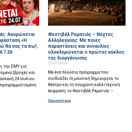
άς: Ακυρώνεται
Φεστιβάλ Ρεματιάς – Νύχτες
αράσταση «Η
Αλληλεγγύης: Με ποιες
ώ θα σας τα πω!,
παραστάσεις και συναυλίες
4.7.26
ολοκληρώνεται ο πρώτος κύκλος
της διοργάνωσης
23/07/2026
ς της ΕΜΥ για
Με ένα πλούσιο πρόγραμμα που
νόμενα (βροχές και
συνδυάζει τη μουσική δημιουργία, το
ρασκευή 24 Ιουλίου
θέατρο και τη σύγχρονη καλλιτεχνική
η προγραμματισμένη
έκφραση, το Φεστιβάλ Ρεματιάς –
Περισσότερα