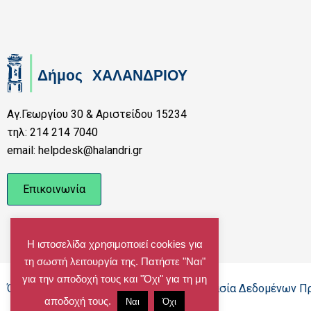
Αγ.Γεωργίου 30 & Αριστείδου 15234
τηλ: 214 214 7040
email: helpdesk@halandri.gr
Επικοινωνία
Η ιστοσελίδα χρησιμοποιεί cookies για
τη σωστή λειτουργία της. Πατήστε "Ναι"
για την αποδοχή τους και "Όχι" για τη μη
Όροι Χρήσης - Πολιτική Cookies - Προστασία Δεδομένων 
αποδοχή τους.
Ναι
Όχι