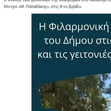
Κέντρο «Μ. Παπαδάκης», στις 8 το βράδυ.