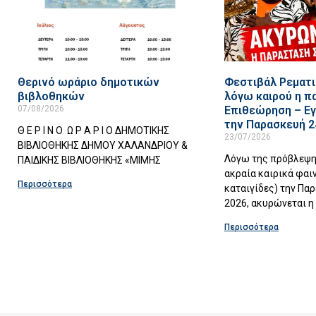
Θερινό ωράριο δημοτικών
Φεστιβάλ Ρεματι
βιβλοθηκών
λόγω καιρού η π
07/08/2026
Επιθεώρηση – Εγ
την Παρασκευή 2
Θ Ε Ρ Ι Ν Ο Ω Ρ Α Ρ Ι Ο ΔΗΜΟΤΙΚΗΣ
23/07/2026
ΒΙΒΛΙΟΘΗΚΗΣ ΔΗΜΟΥ ΧΑΛΑΝΔΡΙΟΥ &
Λόγω της πρόβλεψη
ΠΑΙΔΙΚΗΣ ΒΙΒΛΙΟΘΗΚΗΣ «ΜΙΜΗΣ
ακραία καιρικά φαι
Περισσότερα
καταιγίδες) την Πα
2026, ακυρώνεται 
Περισσότερα