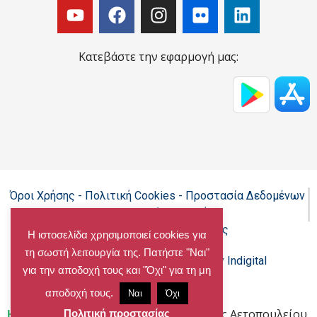
Κατεβάστε την εφαρμογή μας:
Όροι Χρήσης - Πολιτική Cookies - Προστασία Δεδομένων
Προσωπικού Χαρακτήρα
Δήλωση προσβασιμότητας
Η ιστοσελίδα χρησιμοποιεί cookies για
τη σωστή λειτουργία της. Πατήστε "Ναι"
Copyright@chalandri.gr
Powered by Indigital
για την αποδοχή τους και "Όχι" για τη μη
αποδοχή τους.
Ναι
Όχι
Home
»
Λέσχες Ανάγνωσης Βιβλιοθήκης Αετοπουλείου,
Πολιτική προστασίας