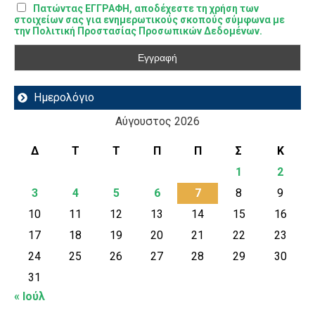
Πατώντας ΕΓΓΡΑΦΗ, αποδέχεστε τη χρήση των
στοιχείων σας για ενημερωτικούς σκοπούς σύμφωνα με
την Πολιτική Προστασίας Προσωπικών Δεδομένων.
Ημερολόγιο
Αύγουστος 2026
Δ
Τ
Τ
Π
Π
Σ
Κ
1
2
3
4
5
6
7
8
9
10
11
12
13
14
15
16
17
18
19
20
21
22
23
24
25
26
27
28
29
30
31
« Ιούλ