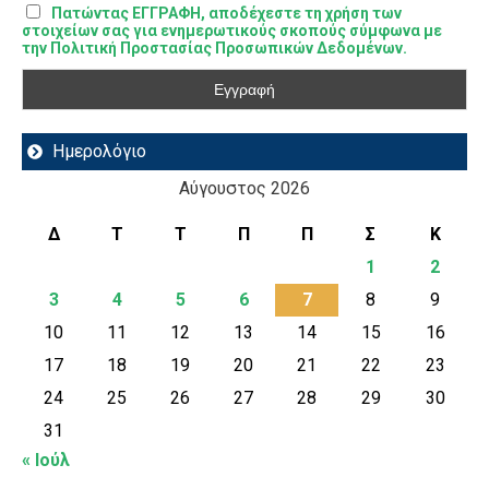
Πατώντας ΕΓΓΡΑΦΗ, αποδέχεστε τη χρήση των
στοιχείων σας για ενημερωτικούς σκοπούς σύμφωνα με
την Πολιτική Προστασίας Προσωπικών Δεδομένων.
Ημερολόγιο
Αύγουστος 2026
Δ
Τ
Τ
Π
Π
Σ
Κ
1
2
3
4
5
6
7
8
9
10
11
12
13
14
15
16
17
18
19
20
21
22
23
24
25
26
27
28
29
30
31
« Ιούλ