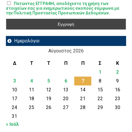
Πατώντας ΕΓΓΡΑΦΗ, αποδέχεστε τη χρήση των
στοιχείων σας για ενημερωτικούς σκοπούς σύμφωνα με
την Πολιτική Προστασίας Προσωπικών Δεδομένων.
Ημερολόγιο
Αύγουστος 2026
Δ
Τ
Τ
Π
Π
Σ
Κ
1
2
3
4
5
6
7
8
9
10
11
12
13
14
15
16
17
18
19
20
21
22
23
24
25
26
27
28
29
30
31
« Ιούλ