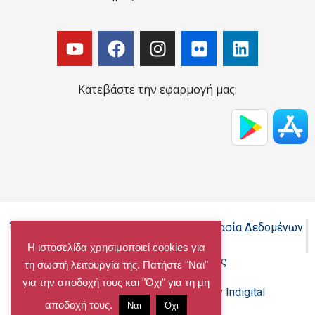
Κατεβάστε την εφαρμογή μας:
Όροι Χρήσης - Πολιτική Cookies - Προστασία Δεδομένων
Προσωπικού Χαρακτήρα
Η ιστοσελίδα χρησιμοποιεί cookies για
Δήλωση προσβασιμότητας
τη σωστή λειτουργία της. Πατήστε "Ναι"
για την αποδοχή τους και "Όχι" για τη μη
Copyright@chalandri.gr
Powered by Indigital
αποδοχή τους.
Ναι
Όχι