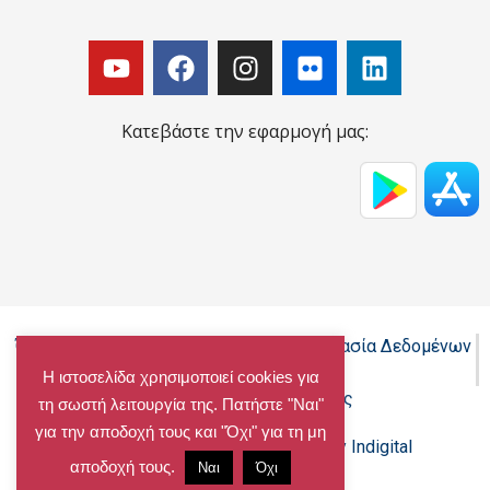
Κατεβάστε την εφαρμογή μας:
Όροι Χρήσης - Πολιτική Cookies - Προστασία Δεδομένων
Προσωπικού Χαρακτήρα
Η ιστοσελίδα χρησιμοποιεί cookies για
Δήλωση προσβασιμότητας
τη σωστή λειτουργία της. Πατήστε "Ναι"
για την αποδοχή τους και "Όχι" για τη μη
Copyright@chalandri.gr
Powered by Indigital
αποδοχή τους.
Ναι
Όχι