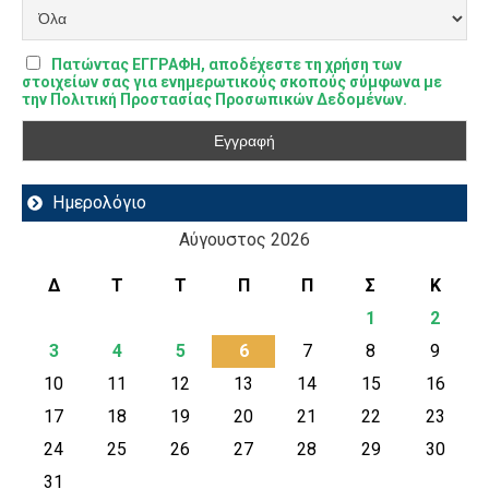
Πατώντας ΕΓΓΡΑΦΗ, αποδέχεστε τη χρήση των
στοιχείων σας για ενημερωτικούς σκοπούς σύμφωνα με
την Πολιτική Προστασίας Προσωπικών Δεδομένων.
Ημερολόγιο
Αύγουστος 2026
Δ
Τ
Τ
Π
Π
Σ
Κ
1
2
3
4
5
6
7
8
9
10
11
12
13
14
15
16
17
18
19
20
21
22
23
24
25
26
27
28
29
30
31