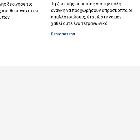
Τη ζωτικής σημασίας για την πόλη
λης ξεκίνησε τις
ανάγκη να προχωρήσουν απρόσκοπτα οι
 και θα συνεχιστεί
απαλλοτριώσεις, έτσι ώστε να μην
α των
χαθεί ούτε ένα τετραγωνικό
Περισσότερα