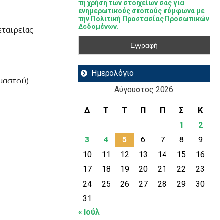
τη χρήση των στοιχείων σας για
ενημερωτικούς σκοπούς σύμφωνα με
την Πολιτική Προστασίας Προσωπικών
Δεδομένων.
ταιρείας
Ημερολόγιο
μαστού).
Αύγουστος 2026
Δ
Τ
Τ
Π
Π
Σ
Κ
1
2
3
4
5
6
7
8
9
10
11
12
13
14
15
16
17
18
19
20
21
22
23
24
25
26
27
28
29
30
31
« Ιούλ