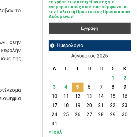
τη χρήση των στοιχείων σας για
ενημερωτικούς σκοπούς σύμφωνα με
λαβαν το
την Πολιτική Προστασίας Προσωπικών
Δεδομένων.
ων στην
Ημερολόγιο
 κεφαλήν
Αύγουστος 2026
μους της
Δ
Τ
Τ
Π
Π
Σ
Κ
1
2
3
4
5
6
7
8
9
οτέλεσμα
10
11
12
13
14
15
16
ειοψηφία
17
18
19
20
21
22
23
24
25
26
27
28
29
30
31
« Ιούλ