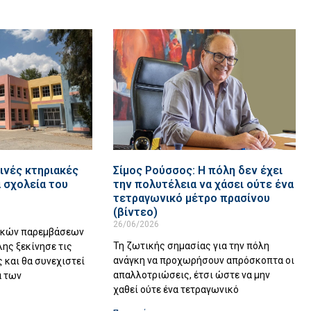
ινές κτηριακές
Σίμος Ρούσσος: Η πόλη δεν έχει
 σχολεία του
την πολυτέλεια να χάσει ούτε ένα
τετραγωνικό μέτρο πρασίνου
(βίντεο)
26/06/2026
ακών παρεμβάσεων
Τη ζωτικής σημασίας για την πόλη
λης ξεκίνησε τις
ανάγκη να προχωρήσουν απρόσκοπτα οι
 και θα συνεχιστεί
απαλλοτριώσεις, έτσι ώστε να μην
α των
χαθεί ούτε ένα τετραγωνικό