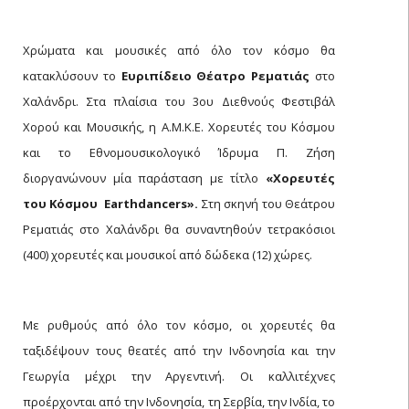
Χρώματα και μουσικές από όλο τον κόσμο θα
κατακλύσουν το
Ευριπίδειο Θέατρο Ρεματιάς
στο
Χαλάνδρι. Στα πλαίσια του 3ου Διεθνούς Φεστιβάλ
Χορού και Μουσικής, η Α.Μ.Κ.Ε. Χορευτές του Κόσμου
και το Εθνομουσικολογικό Ίδρυμα Π. Ζήση
διοργανώνουν μία παράσταση με τίτλο
«Χορευτές
του Κόσμου  Earthdancers».
Στη σκηνή του Θεάτρου
Ρεματιάς στο Χαλάνδρι θα συναντηθούν τετρακόσιοι
(400) χορευτές και μουσικοί από δώδεκα (12) χώρες.
Με ρυθμούς από όλο τον κόσμο, οι χορευτές θα
ταξιδέψουν τους θεατές από την Ινδονησία και την
Γεωργία μέχρι την Αργεντινή. Οι καλλιτέχνες
προέρχονται από την Ινδονησία, τη Σερβία, την Ινδία, το