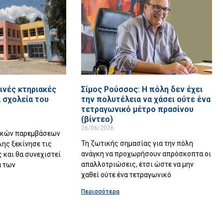
ινές κτηριακές
Σίμος Ρούσσος: Η πόλη δεν έχει
 σχολεία του
την πολυτέλεια να χάσει ούτε ένα
τετραγωνικό μέτρο πρασίνου
(βίντεο)
26/06/2026
ακών παρεμβάσεων
Τη ζωτικής σημασίας για την πόλη
λης ξεκίνησε τις
ανάγκη να προχωρήσουν απρόσκοπτα οι
 και θα συνεχιστεί
απαλλοτριώσεις, έτσι ώστε να μην
α των
χαθεί ούτε ένα τετραγωνικό
Περισσότερα