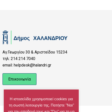
Αγ.Γεωργίου 30 & Αριστείδου 15234
τηλ: 214 214 7040
email: helpdesk@halandri.gr
Επικοινωνία
Η ιστοσελίδα χρησιμοποιεί cookies για
τη σωστή λειτουργία της. Πατήστε "Ναι"
για την αποδοχή τους και "Όχι" για τη μη