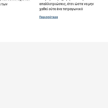
απαλλοτριώσεις, έτσι ώστε να μην
α των
χαθεί ούτε ένα τετραγωνικό
Περισσότερα