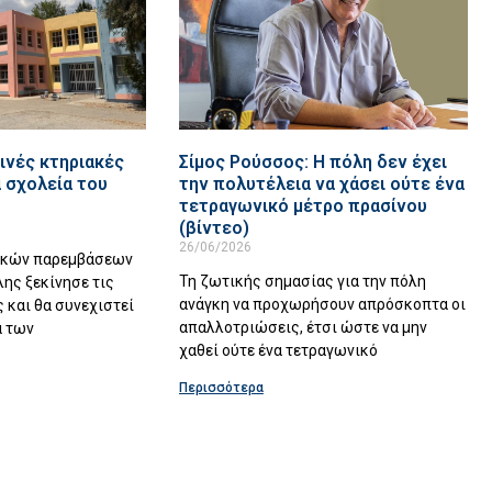
ινές κτηριακές
Σίμος Ρούσσος: Η πόλη δεν έχει
 σχολεία του
την πολυτέλεια να χάσει ούτε ένα
τετραγωνικό μέτρο πρασίνου
(βίντεο)
26/06/2026
ακών παρεμβάσεων
Τη ζωτικής σημασίας για την πόλη
λης ξεκίνησε τις
ανάγκη να προχωρήσουν απρόσκοπτα οι
 και θα συνεχιστεί
απαλλοτριώσεις, έτσι ώστε να μην
α των
χαθεί ούτε ένα τετραγωνικό
Περισσότερα