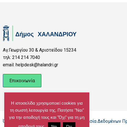
Αγ.Γεωργίου 30 & Αριστείδου 15234
τηλ: 214 214 7040
email: helpdesk@halandri.gr
Επικοινωνία
Η ιστοσελίδα χρησιμοποιεί cookies για
τη σωστή λειτουργία της. Πατήστε "Ναι"
για την αποδοχή τους και "Όχι" για τη μη
Όροι Χρήσης - Πολιτική Cookies - Προστασία Δεδομένων 
αποδοχή τους.
Ναι
Όχι