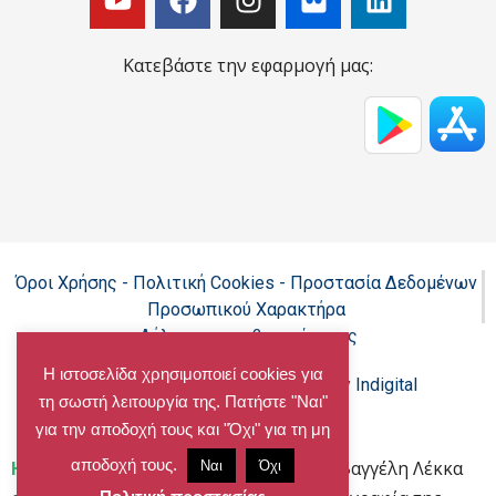
Κατεβάστε την εφαρμογή μας:
Όροι Χρήσης - Πολιτική Cookies - Προστασία Δεδομένων
Προσωπικού Χαρακτήρα
Δήλωση προσβασιμότητας
Η ιστοσελίδα χρησιμοποιεί cookies για
Copyright@chalandri.gr
Powered by Indigital
τη σωστή λειτουργία της. Πατήστε "Ναι"
για την αποδοχή τους και "Όχι" για τη μη
αποδοχή τους.
Home
»
Προσφυγή του αντιδημάρχου Βαγγέλη Λέκκα
Ναι
Όχι