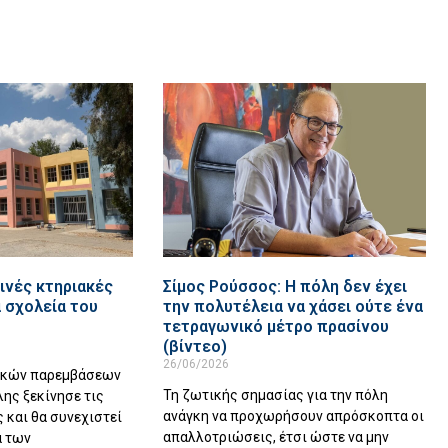
ινές κτηριακές
Σίμος Ρούσσος: Η πόλη δεν έχει
 σχολεία του
την πολυτέλεια να χάσει ούτε ένα
τετραγωνικό μέτρο πρασίνου
(βίντεο)
26/06/2026
ακών παρεμβάσεων
Τη ζωτικής σημασίας για την πόλη
λης ξεκίνησε τις
ανάγκη να προχωρήσουν απρόσκοπτα οι
 και θα συνεχιστεί
απαλλοτριώσεις, έτσι ώστε να μην
α των