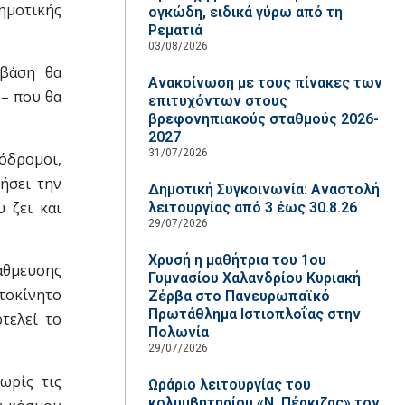
ημοτικής
ογκώδη, ειδικά γύρω από τη
Ρεματιά
03/08/2026
η βάση θα
Ανακοίνωση με τους πίνακες των
 – που θα
επιτυχόντων στους
βρεφονηπιακούς σταθμούς 2026-
2027
31/07/2026
ζόδρομοι,
ήσει την
Δημοτική Συγκοινωνία: Αναστολή
 ζει και
λειτουργίας από 3 έως 30.8.26
29/07/2026
Χρυσή η μαθήτρια του 1ου
άθμευσης
Γυμνασίου Χαλανδρίου Κυριακή
υτοκίνητο
Ζέρβα στο Πανευρωπαϊκό
Πρωτάθλημα Ιστιοπλοΐας στην
τελεί το
Πολωνία
29/07/2026
ωρίς τις
Ωράριο λειτουργίας του
κολυμβητηρίου «Ν. Πέρκιζας» τον