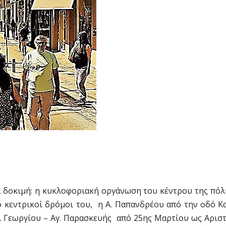
α δοκιμή: η κυκλοφοριακή οργάνωση του κέντρου της πό
δύο κεντρικοί δρόμοι του, η Α. Παπανδρέου από την οδό 
σ. Γεωργίου – Αγ. Παρασκευής από 25ης Μαρτίου ως Αρισ